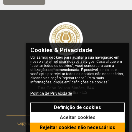
Cookies & Privacidade
Utilizamos
cookies
para auxiliar a sua navegação em
27 3229 5220
nosso site e melhorar nossos serviços. Caso clique em
"aceitar todos os cookies", você concordará com a
contato@cmvvmusica.com.br
utilização acima mencionada. É possível, ainda, que
você opte por rejeitar todos os cookies não necessários,
clicando na opção "rejeitar todos". Para mais
informações, clique em "definições de cookies".
Rua Cabo Aylson Simões, 844
Centro, Vila Velha - ES
Politica de Privacidade
Como Chegar
Definição de cookies
Aceitar cookies
Copyright© 2023 : Conservatório de Música de Vila Velha
Rejeitar cookies não necessários
Política de Privacidade
Design by: